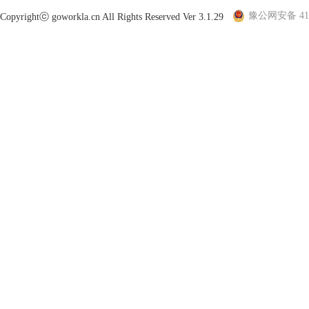
豫公网安备 410
Copyrightⓒ goworkla.cn All Rights Reserved Ver 3.1.29