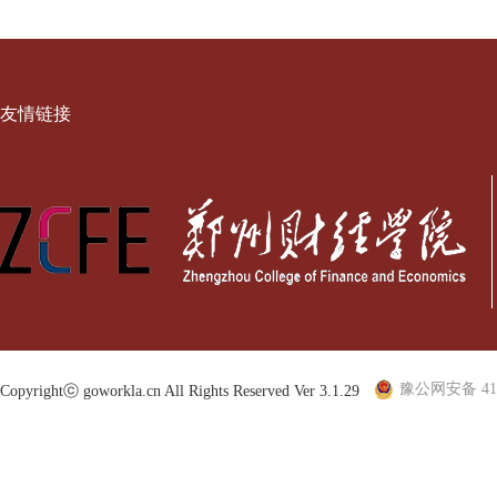
友情链接
豫公网安备 410
Copyrightⓒ goworkla.cn All Rights Reserved Ver 3.1.29