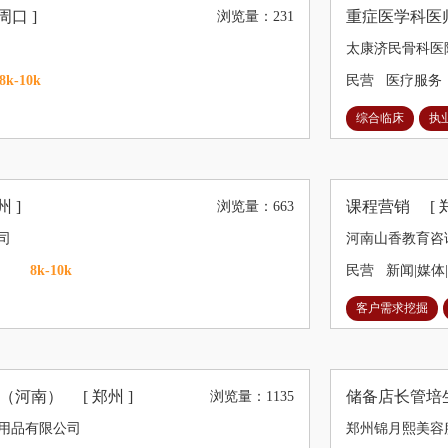
 周口 ]
重症医学科
浏览量：231
太康济民骨科医
8k-10k
民营
医疗服务
综合临床
执
州 ]
课程营销
[ 
浏览量：663
司
河南山香教育咨
8k-10k
民营
新闻|媒体
客户需求挖掘
生（河南）
[ 郑州 ]
储备店长管
浏览量：1135
用品有限公司
郑州锦月熙美容