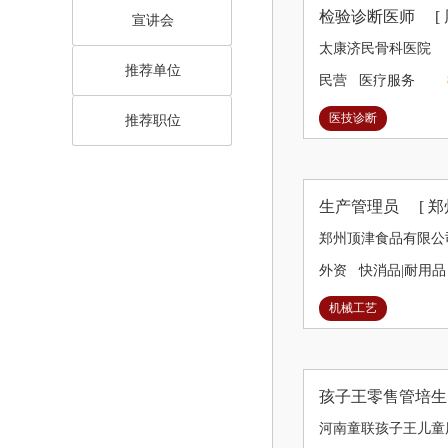
检验诊断医师
[
宣讲会
太康济民骨科医院
推荐单位
民营
医疗服务
医技诊断
推荐职位
生产管理员
[ 郑
郑州顶津食品有限公
外资
快消品|耐用品
机械工艺
孩子王零售管培
河南童联孩子王儿童