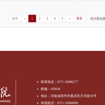
首页
«
1
2
3
4
5
»
尾页
共
59
页去
联系电话：0371-56886277
邮编：450046
地址：河南省郑州市惠济区天河路36号
举报电话：0371-56888088