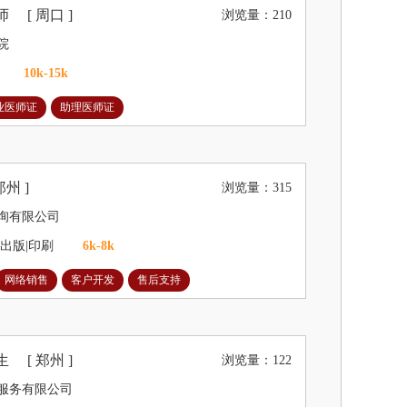
医师
[ 周口 ]
浏览量：210
院
10k-15k
业医师证
助理医师证
郑州 ]
浏览量：315
询有限公司
|出版|印刷
6k-8k
网络销售
客户开发
售后支持
培生
[ 郑州 ]
浏览量：122
服务有限公司