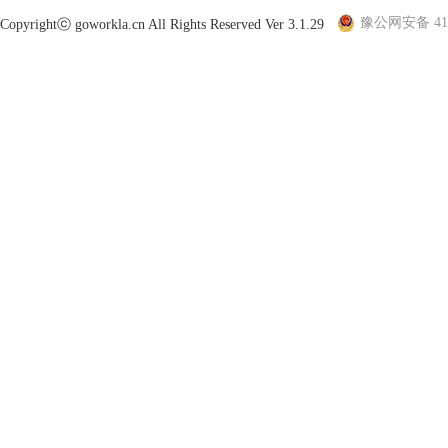
豫公网安备 410
Copyrightⓒ goworkla.cn All Rights Reserved Ver 3.1.29