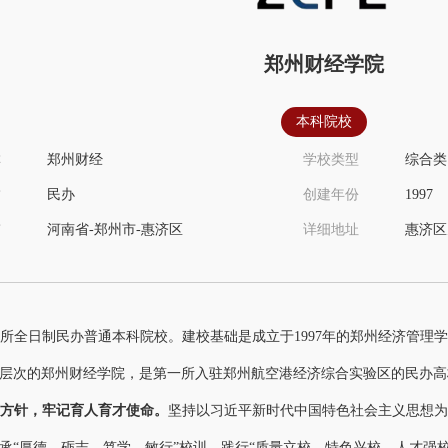
郑州财经学院
本科院校
称
郑州财经
学校类型
综合类
质
民办
创建年份
1997
市
河南省-郑州市-惠济区
详细地址
惠济区天河
所全日制民办普通本科院校。
建校基础是成立于
1997年的郑州经济管理
层次的郑州财经学院，是第一所入驻郑州航空港经济综合实验区的民办高
方针，牢记育人育才使命
。
坚持以习近平新时代中国特色社会主义思想为
承
“厚德、砺志、笃学、敏行”校训，践行“质量立校、特色兴校、人才强