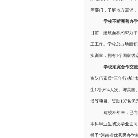
等部门，了解地方需求，
学校不断完善办学
目前，建筑面积约62万
工工作。学校
总占地面积
实训室，拥有1个国家级
学校拓宽合作交流
资队伍素质
“三年行动计
生12批694人次。
与英国
博等项目。资助
107名
建校
28年来，已
本科毕业生初次毕业去向落
授予
“河南省优秀民办学