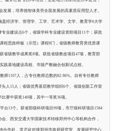
社会发展，培养德智体美劳全面发展的高素质应用型人才。
，涵盖经济学、管理学、工学、艺术学、文学、教育学6大学
牌专业建设点6个，省级学科专业建设资助项目11个；获批
课程思政样板（示范）课程
8门，省级教师教育类优质课
获省级教学成果奖8项。获批省级教改项目47项，教育部
实践基地建设高校、市级产教融合创新试点校
。
教师1107人，占专任教师总数的82.86%。自有专任教师
头人15人；省级
优秀基层教学组织
6个、省级创新工作室
学比赛中获奖
140项，其中一等奖36项。
平台
13个。获省部级科研项目99项，市厅级科研项目1584
产权协会、西安交通大学国家技术转移郑州中心等机构合作，
校地合作处，常态化对接郑州市政府研究室、发展研究中心