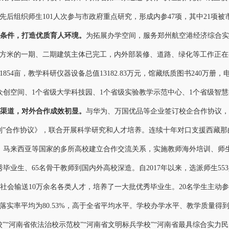
先后组织师生101人次参与市政府重点研究，形成内参47项，其中21项被
条件，打造优质育人环境
。
为拓展办学空间，服务郑州航空港经济综合实
平方米的一期、二期建筑主体已完工，内外部装修、道路、绿化等工作正在
1854亩，教学科研仪器设备总值
13182.83万元，馆藏纸质图书240万册
众创空间、1个省级大学科技园、1个省级实验教学示范中心、1个省级智慧
渠道，对外合作成效初显
。
与华为、万国优品等企业签订校企合作协议，
划”合作协议》，联合开展科学研究和人才培养。
连续十年对口支援西藏那
、马来西亚等国家的多所高校建立合作交流关系，实施教师海外培训、师
优秀毕业生、65名骨干教师到国内外高校深造。自2017年以来，选派师生5
向社会输送10万余名各类人才，培养了一大批优秀毕业生。20名学生主
实率平均为80.53%，高于全省平均水平。
学校办学水平、教学质量得
校”“河南省依法治校示范校”“河南省文明标兵学校”“河南省最具综合实力民