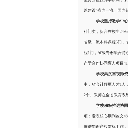
以建设“省内一流、国内
学校坚持教学中心
科门类，折合
在校生
24
省
级
一流本科课程
5门，
程1门，省级专创融合特
产学合作协同育人项目4
学校高度重视师资
中，
省会计领军人才
1人
2个
。教师在全省教育系
学校积极推进协同
项；发表核心期刊论文4
推进知识产权贯标工作，