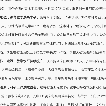
知名、特色鲜明的高水平应用型本科高校”为目标，服务郑州和河南经济
地位，教育教学成果丰硕
。
设有
14个学院、2个教学部、38个本科专业
953人。获批省级重点学科3个，建有
省级一流本科专业建设点
3个，省级品
省级本科高校研究性教学示范课程3门，省
级
精品在线开放课程
10门，省
级
色示范课程1门，省级通识教育示范课程1门，省级线上教学优秀课程3门。
1项
。学生在省级及以上各类竞赛中获奖
1367项。
学校为
省级
创新创业教育
队伍建设，教学水平持续提升
。
现有折合专任教师
1336人，其中自有专任
，省级教学标兵、省级骨干教师、省级优秀教师等84人，教育厅学术技术带
统教学技能竞赛、课堂教学创新大赛、青年教师教学技能竞赛、思政课教
创新，科研工作成效显著
。
建
有省级工程技术研究中心等省市级科研创新
89篇；授权专利454项，其中138项专利实现成果转化。与郑州市知识
成为全国民办高校中首家、河南省第二家通过“贯标”认证的高校。成立