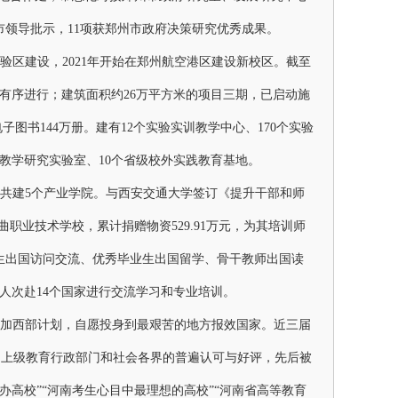
市领导批示，11项获郑州市政府决策研究优秀成果。
验区建设，
2021年开始在郑州航空港区建设新校区。截至
有序进行；建筑面积约26万平方米的项目三期，已启动施
，电子图书144万册。建有12个实验实训教学中心、170个实验
教学研究实验室、10个省级校外实践教育基地。
共建
5个产业学院
。与西安交通大学签订《提升干部和师
曲职业技术学校，累计捐赠物资
529.91万元，为其培训师
生出国访问交流、优秀毕业生出国留学、骨干教师出国读
53人次赴14个国家进行交流学习和专业培训。
动参加西部计划，自愿投身到最艰苦的地方报效国家。近三届
到上级教育行政部门和社会各界的普遍认可与好评，先后被
办高校”“河南考生心目中最理想的高校”“河南省高等教育