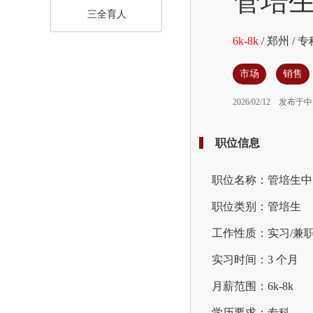
管培
三全育人
6k-8k
/
郑州
/
专
市场
销售
2026/02/12
发布于中
职位信息
职位名称：管培生中
职位类别：管培生
工作性质：实习/兼
实习时间：3 个月
月薪范围：6k-8k
学历要求：专科