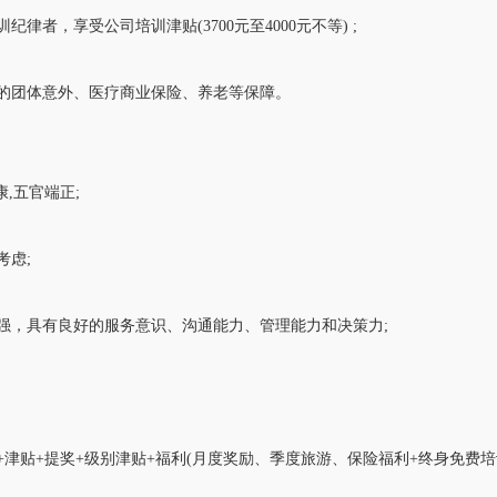
纪律者，享受公司培训津贴(3700元至4000元不等) ;
额的团体意外、医疗商业保险、养老等保障。
健康,五官端正;
考虑;
力强，具有良好的服务意识、沟通能力、管理能力和决策力;
+津贴+提奖+级别津贴+福利(月度奖励、季度旅游、保险福利+终身免费培